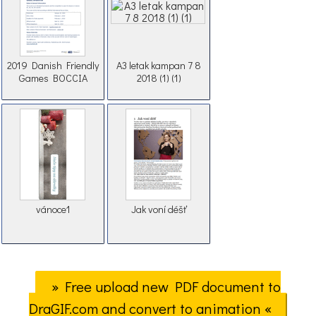
2019 Danish Friendly
A3 letak kampan 7 8
Games BOCCIA
2018 (1) (1)
vánoce1
Jak voní déšť
» Free upload new PDF document to
DraGIF.com and convert to animation «