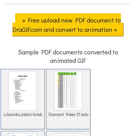
» Free upload new PDF document to
DraGIF.com and convert to animation «
Sample PDF documents converted to
animated GIF
u konicku jidelni listek
Diamant Poker 21.kolo