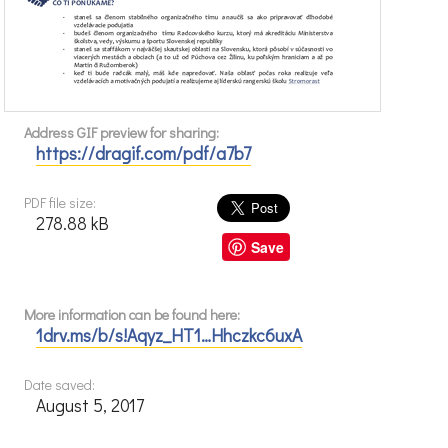
Address GIF preview for sharing:
https://dragif.com/pdf/a7b7
PDF file size:
278.88 kB
Save
More information can be found here:
1drv.ms/b/s!Aqyz_HT1…Hhczkc6uxA
Date saved:
August 5, 2017