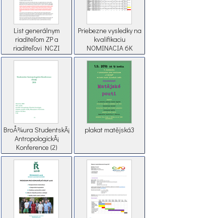
List generálnym
Priebezne vysledky na
riaditeľom ZP a
kvalifikaciu
riaditeľovi NCZI
NOMINACIA 6K
BroÅ¾ura StudentskÃ¡
plakat matějská3
AntropologickÃ¡
Konference (2)