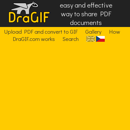
easy and effective
way to share PDF
documents
Upload PDF and convert to GIF
Gallery
How
DraGIF.com works
Search