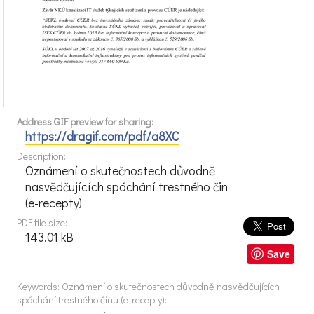
Address GIF preview for sharing:
https://dragif.com/pdf/a8XC
Description:
Oznámení o skutečnostech důvodně
nasvědčujících spáchání trestného čin
(e-recepty)
PDF file size:
143.01 kB
Save
Keywords: Oznámení o skutečnostech důvodně nasvědčujících
spáchání trestného činu (e-recepty):