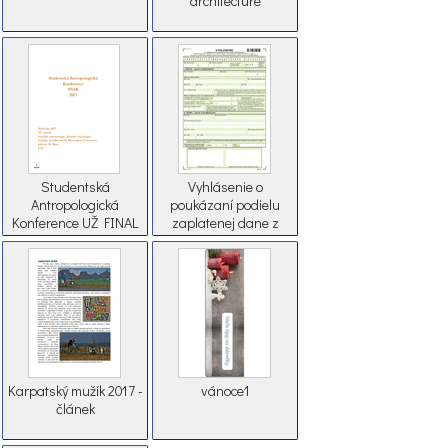
architecture
Studentská
Vyhlásenie o
Antropologická
poukázaní podielu
Konference UŽ FINAL
zaplatenej dane z
príjmov fyzickej osoby
pre DHZ Láb
Karpatský mužík 2017 -
vánoce1
článek