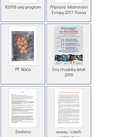
R2018 cely program
Příprava Mistrovství
Evropy 2017 Povoa
PF Náča
Dny chudoby letak
2018
Smilstvo
essay - czech