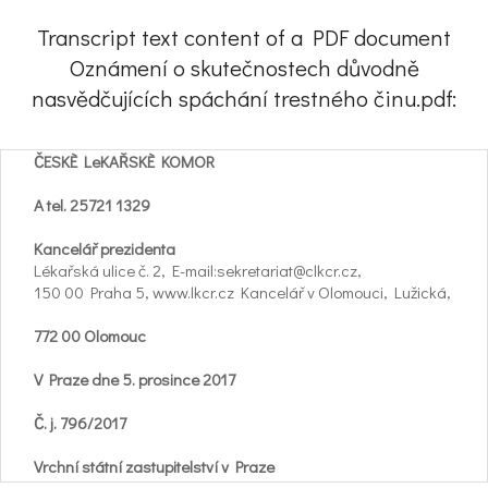
Transcript text content of a PDF document
Oznámení o skutečnostech důvodně
nasvědčujících spáchání trestného činu.pdf:
ČESKÈ LeKAŘSKÈ KOMOR
A tel. 25721 1329
Kancelář prezidenta
Lékařská ulice č. 2, E-mail:sekretariat@clkcr.cz,
150 00 Praha 5, www.lkcr.cz Kancelář v Olomouci, Lužická,
772 00 Olomouc
V Praze dne 5. prosince 2017
Č. j. 796/2017
Vrchní státní zastupitelství v Praze