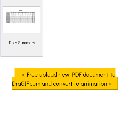
DotA Summary
» Free upload new PDF document to
DraGIF.com and convert to animation «