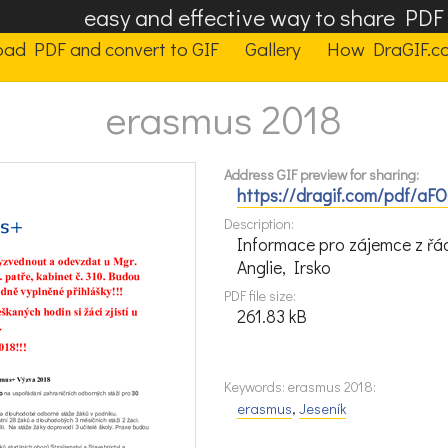
easy and effective way to share PD
oad PDF and convert to GIF
Gallery
How DraGIF.c
erasmus 2018
Address GIF preview for sharing:
https://dragif.com/pdf/aF
Description:
Informace pro zájemce z řád
Anglie, Irsko
PDF file size:
261.83 kB
Keywords: erasmus 2018:
erasmus
,
Jeseník