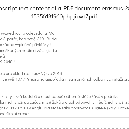
nscript text content of a PDF document erasmus-2
15356131960phpjizwt7.pdf:
te vyzvednout a odevzdat u Mgr.
 3. patře, kabinet č. 310. Budou
 řádně vyplněné přihlášky!!!
eškaných hodin si žáci zjistí u
elů.
9.2018!!!
e o projektu Erasmus+ Výzva 2018
nt ve výši 107 749 euro na uspořádání zahraničních odborných stáží pr
 aktivity – krátkodobé a dlouhodobé odborné stáže žáků v podniku.
enních stáží se zúčastní 28 žáků a dlouhodobých 3 měsíčních stáží 2 
ční v Irsku a 10 v Anglii. Na stáže žáky doprovodí 3 učitelé školy. Prax
nné školní praxe.
ro žáky 2. a 3. ročníků studijních oborů Strojírenství a Stavebnictví a