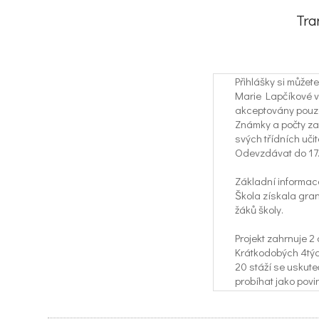
Tra
Přihlášky si může
Marie Lapčíkové ve
akceptovány pouze
Známky a počty zam
svých třídních učit
Odevzdávat do 17.
Základní informac
Škola získala gra
žáků školy.
Projekt zahrnuje 2
Krátkodobých 4týd
20 stáží se uskute
probíhat jako povi
Stáže jsou určené p