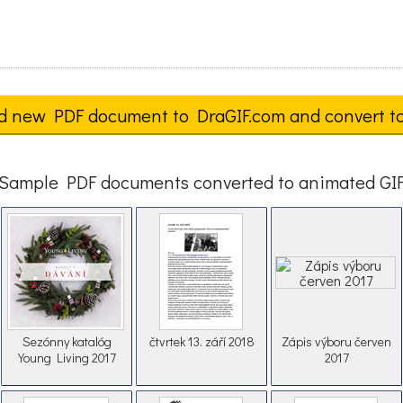
d new PDF document to DraGIF.com and convert t
Sample PDF documents converted to animated GI
Sezónny katalóg
čtvrtek 13. září 2018
Zápis výboru červen
Young Living 2017
2017