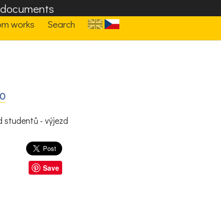
F documents
om works
Search
OO
 studentů - výjezd
Save