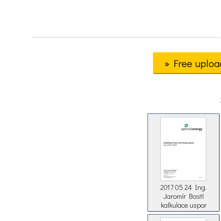
» Free uploa
2017 05 24 Ing.
Jaromír Bastl
kalkulace uspor