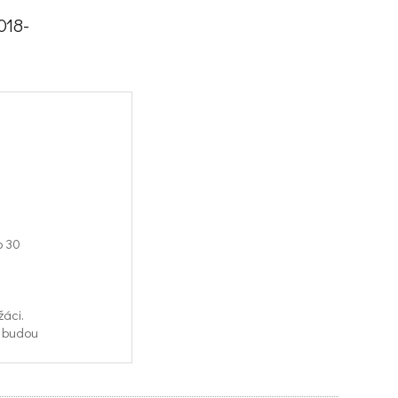
018-
o 30
žáci.
e budou