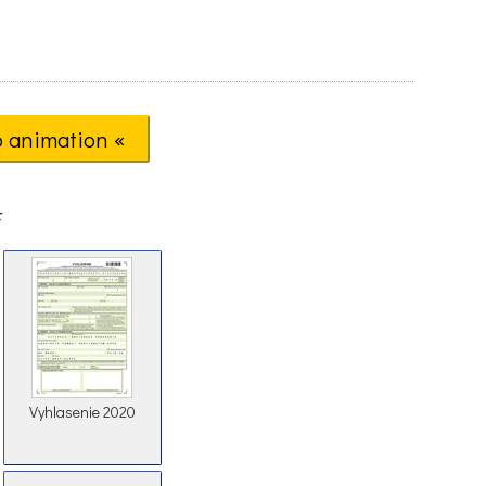
o animation «
F
Vyhlasenie 2020