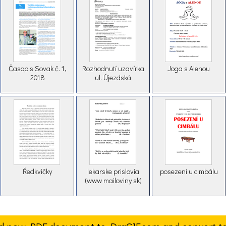
Časopis Sovak č. 1,
Rozhodnutí uzavírka
Joga s Alenou
2018
ul. Újezdská
Ředkvičky
lekarske prislovia
posezení u cimbálu
(www mailoviny sk)