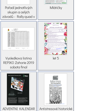
Pořadí jednotlivých
Mlátičky
skupin a celých
závodů - Rally quad v
Plzeňském kraji
Vysledkova listina
let 5
REPIKO Zahorie 2019
sobota final
ADVENTNI KALENDAR
Antistresové historické