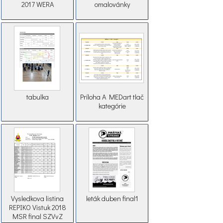
2017 WERA
omalovánky
tabulka
Príloha A MEDart tlač
kategórie
Vysledkova listina
leták duben final1
REPIKO Vistuk 2018
MSR final SZVvZ