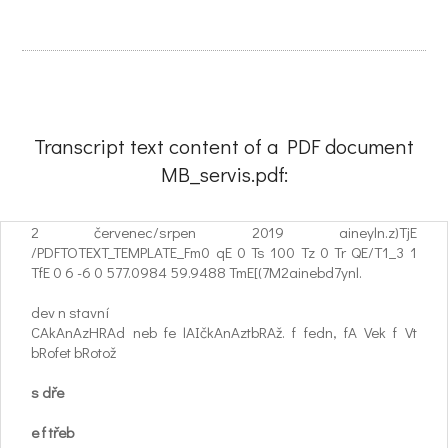
Transcript text content of a PDF document
MB_servis.pdf:
2 červenec/srpen 2019 aineyln.z)TjE
/PDFTOTEXT_TEMPLATE_Fm0 qE 0 Ts 100 Tz 0 Tr QE/T1_3 1
TfE 0 6 -6 0 577.0984 59.9488 TmE[(7M2ainebd7ynl.
dev n stavní
CAkAnAzHRAd neb fe lAIčkAnAztbRAž. f fedn, fA Vek f Vt
bRofet bRotož
s dře
e f třeb