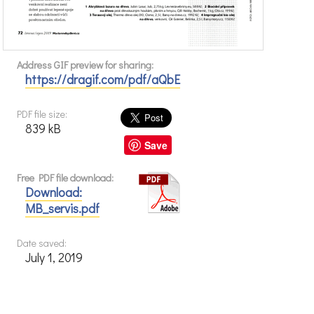
Address GIF preview for sharing:
https://dragif.com/pdf/aQbE
PDF file size:
839 kB
Save
Free PDF file download:
Download:
MB_servis.pdf
Date saved:
July 1, 2019