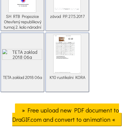
SH RTB Propozice
závod P.P. 27.5.2017
Otevřený republikový
turnaj 2. kolo národní
soutěže 2019 BR final
(1)
TETA zaklad 2018 06a
K10 rustikalni KORA
» Free upload new PDF document to
DraGIF.com and convert to animation «