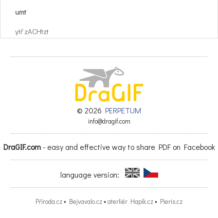
umt
ytř zACHtzt
bř
IbAVIA atřina íková
materiály
YSofŠEtb
© 2026
PERPETUM
info@dragif.com
Pokud nemáme k dispozici
DraGIF.com
- easy and effective way to share PDF on Facebook
průmyslově vysušené dřevo,
je třeba nechat mokré řezivo
language version:
sušit na vzduchu a dopřát
Příroda.cz
•
Bejvavalo.cz
•
aterliér Hapík.cz
•
Pieris.cz
každému jednotlivému