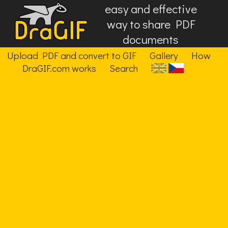
easy and effective
way to share PDF
documents
Upload PDF and convert to GIF
Gallery
How
DraGIF.com works
Search