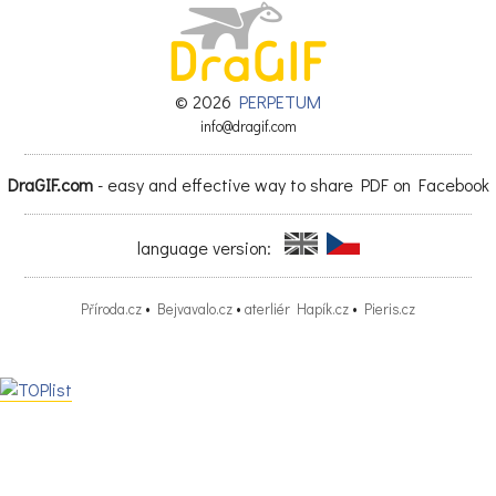
Vištuk
Vištuk
© 2026
PERPETUM
Vištuk
info@dragif.com
Vištuk
DraGIF.com
- easy and effective way to share PDF on Facebook
VTSÚ
language version:
Príbelce
Vištuk
Příroda.cz
•
Bejvavalo.cz
•
aterliér Hapík.cz
•
Pieris.cz
VTSÚ Záhorie
Vištuk
Vištuk
Vištuk