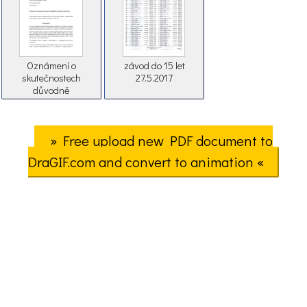
Oznámení o
závod do 15 let
skutečnostech
27.5.2017
důvodně
nasvědčujících
spáchání trestného
činu (e-recepty)
» Free upload new PDF document to
DraGIF.com and convert to animation «