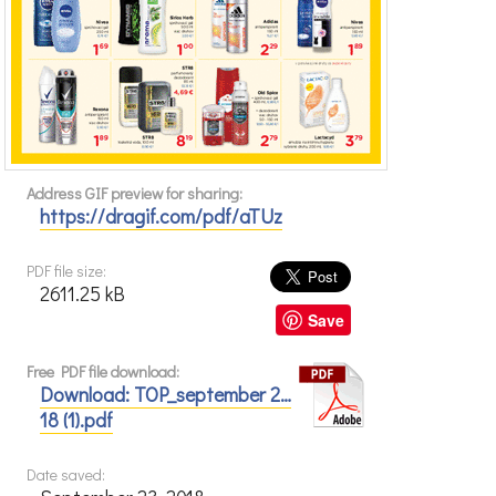
Address GIF preview for sharing:
https://dragif.com/pdf/aTUz
PDF file size:
2611.25 kB
Save
Free PDF file download:
Download: TOP_september 2…
18 (1).pdf
Date saved: