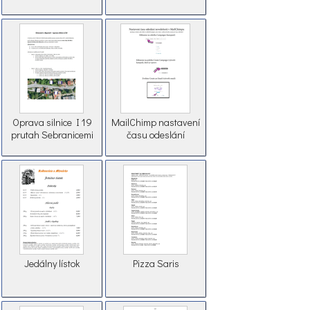
Oprava silnice I 19
MailChimp nastavení
prutah Sebranicemi
času odeslání
Jedálny lístok
Pizza Saris