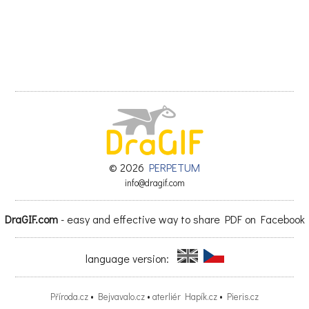
© 2026
PERPETUM
info@dragif.com
DraGIF.com
- easy and effective way to share PDF on Facebook
language version:
Příroda.cz
•
Bejvavalo.cz
•
aterliér Hapík.cz
•
Pieris.cz