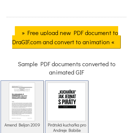
» Free upload new PDF document to
DraGIF.com and convert to animation «
Sample PDF documents converted to
animated GIF
Amend Beljan 2009
Pirátská kuchařka pro
Andreje Babiše