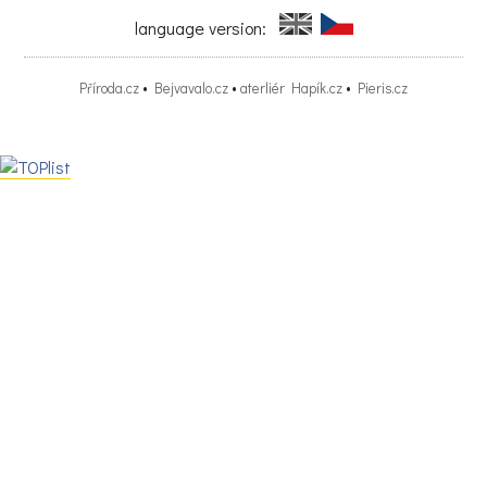
kpevné
language version:
konstrukci.
Příroda.cz
•
Bejvavalo.cz
•
aterliér Hapík.cz
•
Pieris.cz
ZDARMA KOLO AKCE CPP
PDF file: ZDARMA jízdní kolo-akce.pdf
j