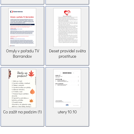
Omyly v pořadu TV
Deset pravidel světa
Barrandov
prostituce
Co zažít na podzim (1)
utery 10.10