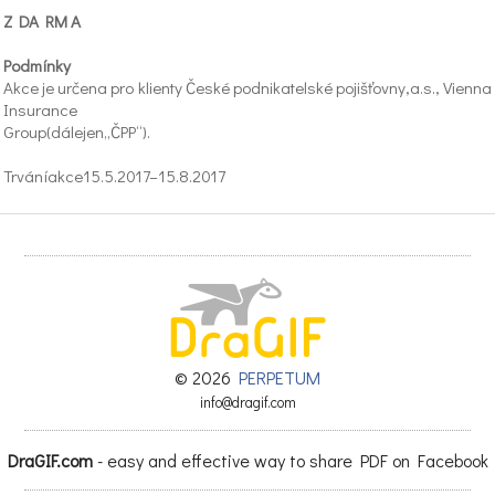
Z DA RM A
Podmínky
Akce je určena pro klienty České podnikatelské pojišťovny,a.s., Vienna
Insurance
Group(dálejen„ČPP“).
Trváníakce15.5.2017–15.8.2017
Podmínkyakce
Pokud si klient v uvedeném období sjedná pojištění domácnosti v
rámci produktu
Domexzíská pojištěníodcizení jízdního kolana místě jiném v
maximálním limitu
10000Kč(zavšechnyvěci)poceloudobutrvánípojistnésmlouvyZDARMA.
Dalšípodmínky
© 2026
PERPETUM
info@dragif.com
•pojištěníodcizeníjízdníhokolakončívestejnýdenjakoPS
•nárok na pojistné plnění v případě odcizení jízdního kola krádeží
DraGIF.com
- easy and effective way to share PDF on Facebook
vzniká jen
tehdy, bylo-li jízdní kolo připevněno lanovým ocelovým zámkem