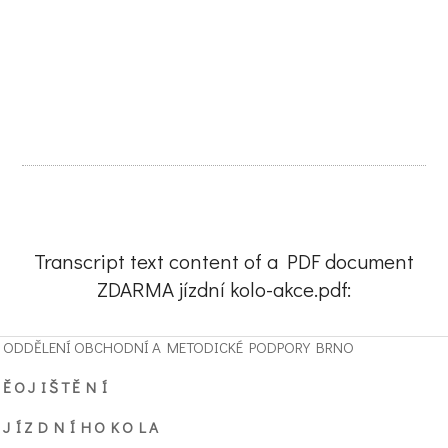
Transcript text content of a PDF document
ZDARMA jízdní kolo-akce.pdf:
ODDĚLENÍ OBCHODNÍ A METODICKÉ PODPORY BRNO
Ě O J I Š T Ě N Í
J Í Z D N Í H O K O L A