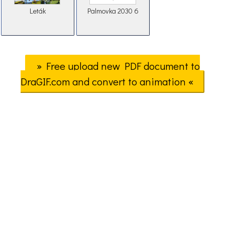
Leták
Palmovka 2030 6
» Free upload new PDF document to
DraGIF.com and convert to animation «