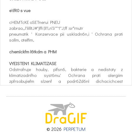
e\fR0 s vue
cHEMTcKE oSETnerui PNEU
zabrao,,l'lillltJ#"jffi [ll'l,n'Ii'"'1"J;ff :sr*rnutr
pneumatik ' Konzervace pii uskladn6n,i ' Ochrana proti
sollm, otelfim,
chemlckfm l6tkdm a PHM
VYEISTEN1 KLIMATIZASE
Odstrafruje houby, plfsn6, bakterie a nedistoty z
klimatizadnfho syst6mu' Ochrana proti alergiim
zpfrsobujiefm slzenf a podr6Zd6nl dichacichcest
Odstran6ni nepFijemnli,ch z6pachri
DESIN FEKCE INTERIENU VOZI)
Odstrahuje neZddouc[ pachy- z interiGru vozu a ventilaci a
dod6vri svEE(
vfini eukalyBtu di kqFendnrsho jablka (moEnost v,fb6ru)
NAvic 3xT:f^llft:Yil
© 2026
PERPETUM