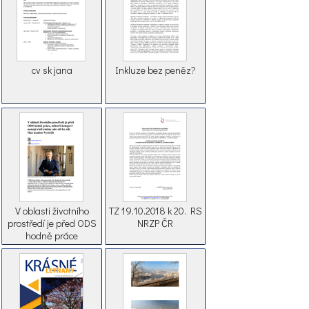
cv sk jana
Inkluze bez peněz?
V oblasti životního
TZ 19.10.2018 k 20. RS
prostředí je před ODS
NRZP ČR
hodně práce