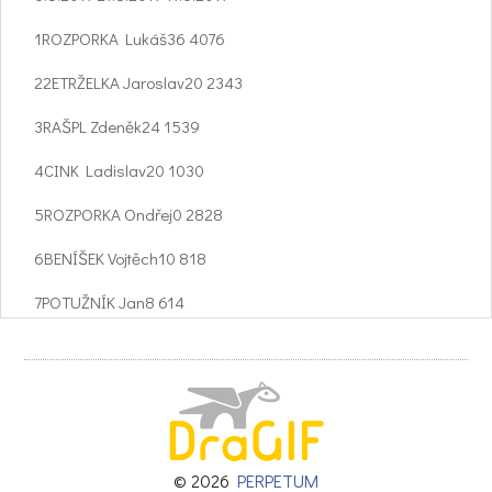
1ROZPORKA Lukáš36 4076
22ETRŽELKA Jaroslav20 2343
3RAŠPL Zdeněk24 1539
4CINK Ladislav20 1030
5ROZPORKA Ondřej0 2828
6BENÍŠEK Vojtěch10 818
7POTUŽNÍK Jan8 614
8HRÁDKOVÁ Nikola4 48
9KASLOVÁ Natálie6 06
10MAKOVEC Dominik2 13
11CHALOUPKOVÁ Simona0 22
© 2026
PERPETUM