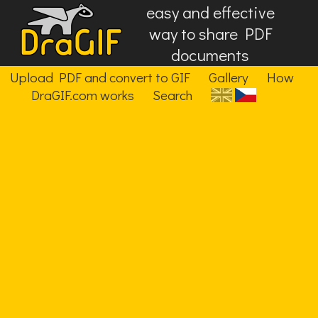
easy and effective
way to share PDF
documents
Upload PDF and convert to GIF
Gallery
How
DraGIF.com works
Search