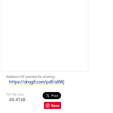
Address GIF preview for sharing:
https://dragif.com/pdf/aXWj
PDF file size:
46.41 kB
Save