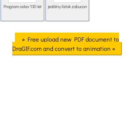
Program oslav 130 let
jedálny lístok zabucon
» Free upload new PDF document to
DraGIF.com and convert to animation «