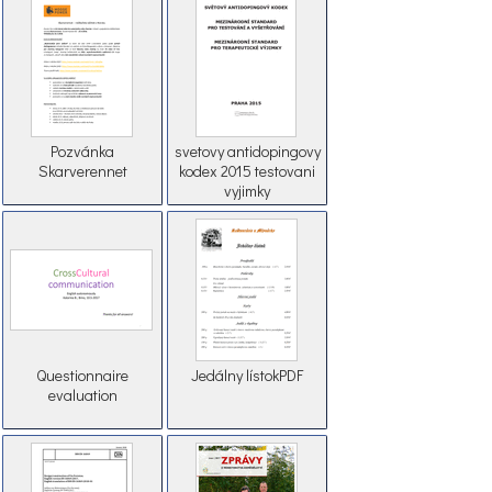
Pozvánka
svetovy antidopingovy
Skarverennet
kodex 2015 testovani
vyjimky
Questionnaire
Jedálny lístokPDF
evaluation