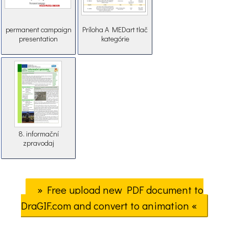
permanent campaign
Príloha A MEDart tlač
presentation
kategórie
8. informační
zpravodaj
» Free upload new PDF document to
DraGIF.com and convert to animation «