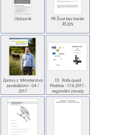
Občasník
PR Život bez bariér
ŘÍJEN
Zpravy z Ministerstva
III. Rally quad
zemědělství - 04 /
Přeštice - 17.6.2017 -
2017
regionální závody
čtyřkolek dětských
posádek