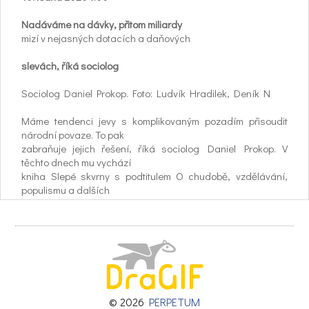
Nadáváme na dávky, přitom miliardy
mizí v nejasných dotacích a daňových
slevách, říká sociolog
Sociolog Daniel Prokop. Foto: Ludvík Hradilek, Deník N
Máme tendenci jevy s komplikovaným pozadím přisoudit
národní povaze. To pak
zabraňuje jejich řešení, říká sociolog Daniel Prokop. V
těchto dnech mu vychází
kniha Slepé skvrny s podtitulem O chudobě, vzdělávání,
populismu a dalších
výzvách společnosti. O kterých tématech se podle něj málo
píše a proč bychom měli
začít vést debatu o zdanění práce?
Žijeme v nejsvobodnější a ekonomicky nejúspěšnější době?
V případě Česka a ekonomiky to myslím platí. Například
počet lidí, kteří si nemohou
dovolit nenadálý výdaj okolo deseti tisíc korun, klesl za
© 2026
PERPETUM