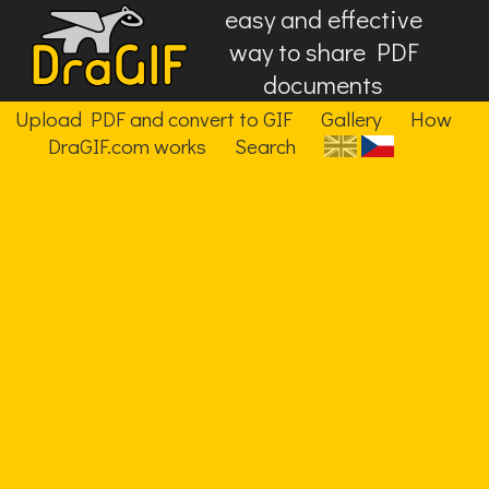
easy and effective
way to share PDF
documents
Upload PDF and convert to GIF
Gallery
How
DraGIF.com works
Search