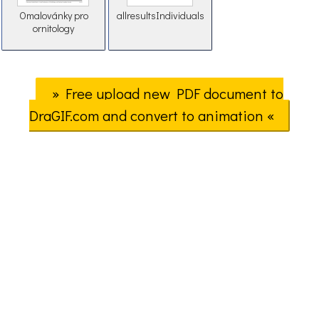
Omalovánky pro
allresultsIndividuals
ornitology
» Free upload new PDF document to
DraGIF.com and convert to animation «