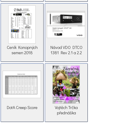
Ceník Konopných
Návod VDO DTCO
semen 2018
1381 Rev 2.1 a 2.2
DotA Creep Score
Vojtěch Trčka
přednáška