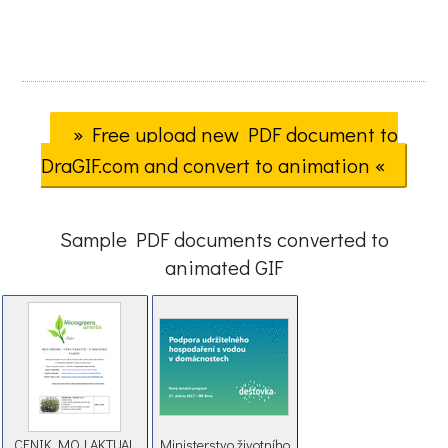
» Free upload new PDF document to
DraGIF.com and convert to animation «
Sample PDF documents converted to
animated GIF
CENIK MOJ AKTUAL
Ministerstvo životního