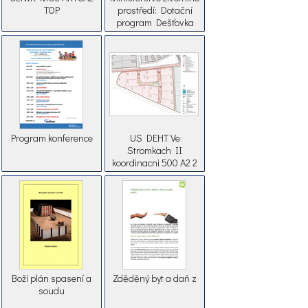
TOP
prostředí: Dotační
program Dešťovka
Program konference
US DEHT Ve
Stromkach II
koordinacni 500 A2 2
Boží plán spasení a
Zděděný byt a daň z
soudu