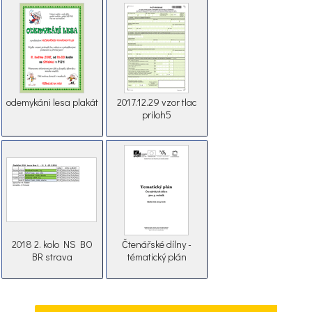
odemykáni lesa plakát
2017.12.29 vzor tlac
priloh5
2018 2. kolo NS BO
Čtenářské dílny -
BR strava
tématický plán