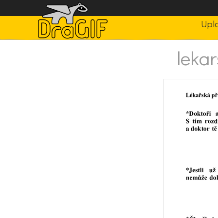
Upl
lekar