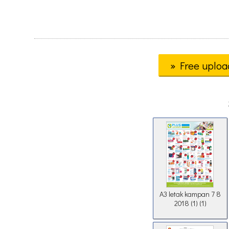
» Free uploa
A3 letak kampan 7 8
2018 (1) (1)