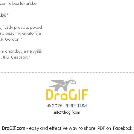
 zemře bez lékařské
cký)*
mají vždy pravdu, pokud
va a bezcitný anatom je
 (R. Gordon)*
ní choroby, je nejvyšší
.. (P.G. Cesbron)*
ách méně mluvilo, byli
(J. Anouilh)*
lala už také závratné
cky nenajdeme zdravého
y)*
© 2026
PERPETUM
 jako slepé střevo.
info@dragif.com
ážděný, ale i zbytečný
DraGIF.com
- easy and effective way to share PDF on Facebook
R. Koch)*