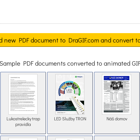
d new PDF document to DraGIF.com and convert t
Sample PDF documents converted to animated GI
Lukostrelecky trap
LED Služby TRON
Náš domov
pravidla