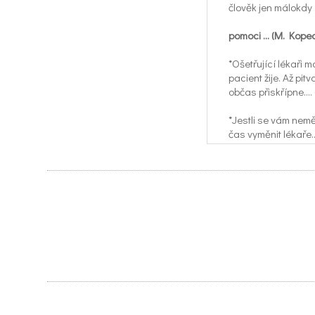
člověk jen málokdy
pomoci ... (M. Kope
*Ošetřující lékaři 
pacient žije. Až pit
občas přiskřípne....
*Jestli se vám nemě
čas vyměnit lékaře..
*Kdyby se o chorob
by lidé zdravější.... 
*Lékařská věda udě
pokroky,že prakti
člověka.... (A. Huxle
*Netrpělivý lékař je
Je nejen stále podr
na svém místě .... (