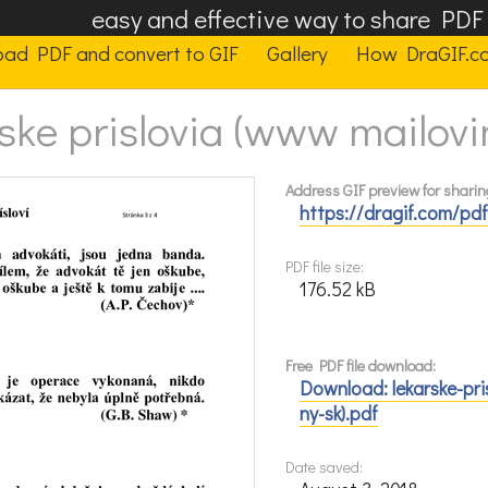
easy and effective way to share PD
oad PDF and convert to GIF
Gallery
How DraGIF.c
ske prislovia (www mailovi
Address GIF preview for sharin
https://dragif.com/pd
PDF file size:
176.52 kB
Free PDF file download:
Download: lekarske-pri
ny-sk).pdf
Date saved: