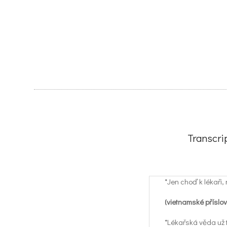
Transcri
*Jen choď k lékaři, 
(vietnamské příslov
*Lékařská věda už t