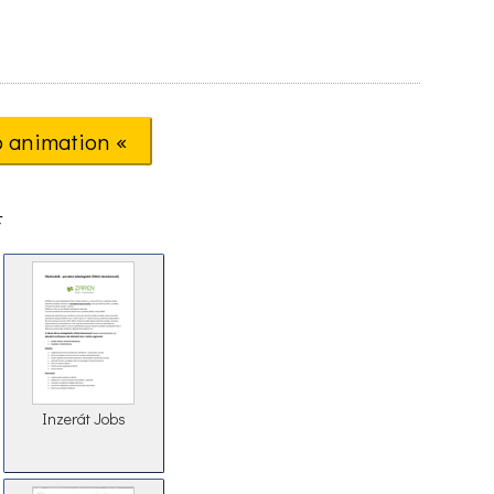
o animation «
F
Inzerát Jobs