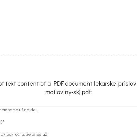
pt text content of a PDF document lekarske-prislo
mailoviny-sk).pdf:
nemoc se už najde ...
í)*
ak pokročila, že dnes už