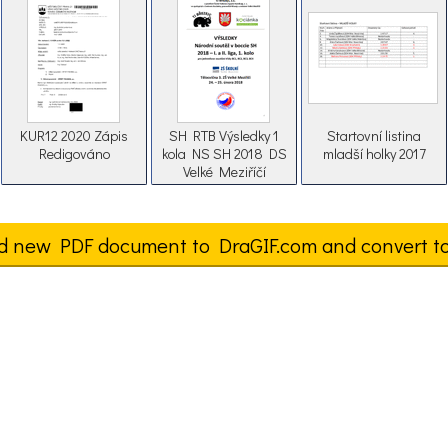
KUR12 2020 Zápis
SH RTB Výsledky 1
Startovní listina
Redigováno
kola NS SH 2018 DS
mladší holky 2017
Velké Meziříčí
d new PDF document to DraGIF.com and convert t