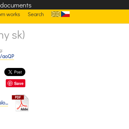
F documents
om works
Search
ny sk)
g:
f/aoQP
Save
slo…