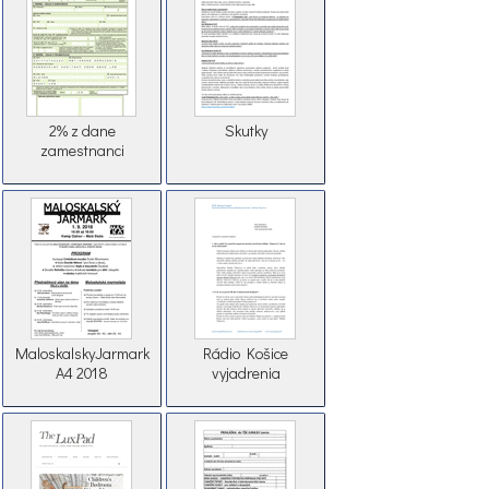
2% z dane
Skutky
zamestnanci
MaloskalskyJarmark
Rádio Košice
A4 2018
vyjadrenia