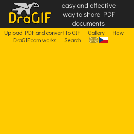
easy and effective
way to share PDF
documents
Upload PDF and convert to GIF
Gallery
How
DraGIF.com works
Search