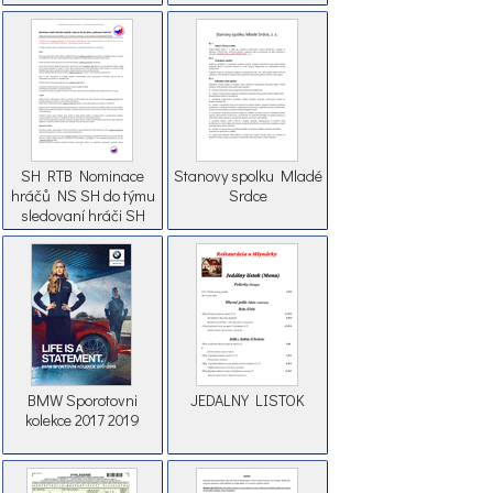
SH RTB Nominace
Stanovy spolku Mladé
hráčů NS SH do týmu
Srdce
sledovaní hráči SH
2018
BMW Sporotovni
JEDALNY LISTOK
kolekce 2017 2019