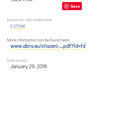
Save
Keywords: bdp wakestone:
E.STONE
More information can be found here:
www.abra.eu/stazeni-….pdf?fd=fd
Date saved:
January 29, 2018