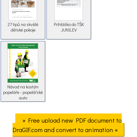
27 tipů na skvělé
Prihláška do TŠK
dětské pokoje
JUNILEV
Návod na kostým
popeláře - popelářské
auto
» Free upload new PDF document to
DraGIF.com and convert to animation «