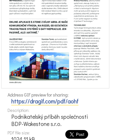
Address GIF preview for sharing:
https://dragif.com/pdf/aohf
Description:
Podnikatelský příběh společnosti
BDP-Wakestone s.r.o.
PDF file size:
1024.11 kB