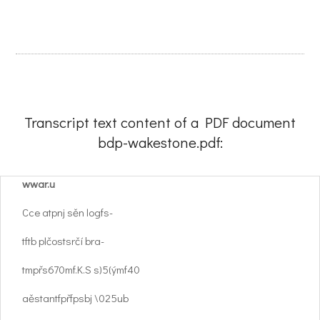
Transcript text content of a PDF document
bdp-wakestone.pdf:
wwar.u
Cce atpnj sěn logfs-
tftb plčostsrčí bra-
tmpřs670mf.K.S s)5(ýmf40
aěstantfpřfpsbj \025ub