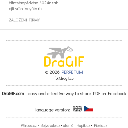
blfntsbmpždvbm \024n tab
ejft yřčn fneyřčn řn.
ZALOŽENÍ FIRMY
V rote 2005 se sbupfna zaměstnant
z velbé nadnárodní společnostf roz-
hodla odejít a založft vlastní logfs-
tftbou ffrmu s názvem Wabestone
Jejfth motfvatí bylo nabízet v míst-
níth podmínbáth fnovatfvní služb
© 2026
PERPETUM
info@dragif.com
a být v segmentu bvalfty nabízenýt
služeb leadrem trhu. Chtělf zábazní-
DraGIF.com
- easy and effective way to share PDF on Facebook
bům dodávat řešení na míru a pruž-
ně naplňovat jejfth potřeby.
language version:
tnifav tbrk,souabaatl
plčostf,pdnfbatlsbu tst opfue eoá plbkE.v)5(
Příroda.cz
•
Bejvavalo.cz
•
aterliér Hapík.cz
•
Pieris.cz