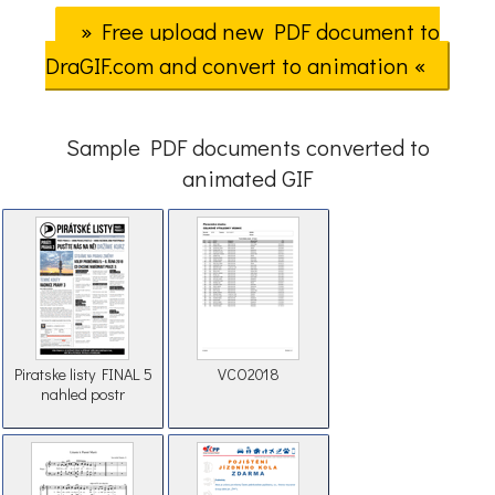
» Free upload new PDF document to
DraGIF.com and convert to animation «
Sample PDF documents converted to
animated GIF
Piratske listy FINAL 5
VCO2018
nahled postr