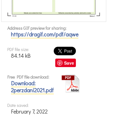
Address GIF preview for sharing:
https://dragif.com/pdf/aqwe
PDF file size:
84.14 kB
Save
Free PDF file download:
Download:
2perzdaní2021.pdf
Date saved:
February 7, 2022