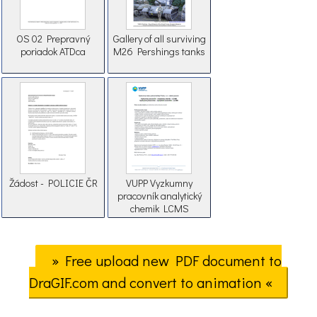
OS 02 Prepravný
Gallery of all surviving
poriadok ATDca
M26 Pershings tanks
Žádost - POLICIE ČR
VUPP Vyzkumny
pracovník analytický
chemik LCMS
» Free upload new PDF document to
DraGIF.com and convert to animation «