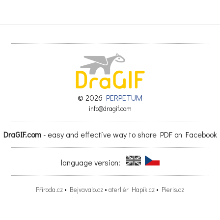
© 2026
PERPETUM
info@dragif.com
DraGIF.com
- easy and effective way to share PDF on Facebook
language version:
Příroda.cz
•
Bejvavalo.cz
•
aterliér Hapík.cz
•
Pieris.cz
číslo