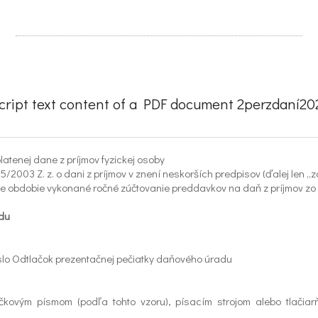
cript text content of a PDF document 2perzdaní202
atenej dane z príjmov fyzickej osoby
/2003 Z. z. o dani z príjmov v znení neskorších predpisov (ďalej len „z
ie obdobie vykonané ročné zúčtovanie preddavkov na daň z príjmov zo z
du
slo Odtlačok prezentačnej pečiatky daňového úradu
čkovým písmom (podľa tohto vzoru), písacím strojom alebo tlačiar