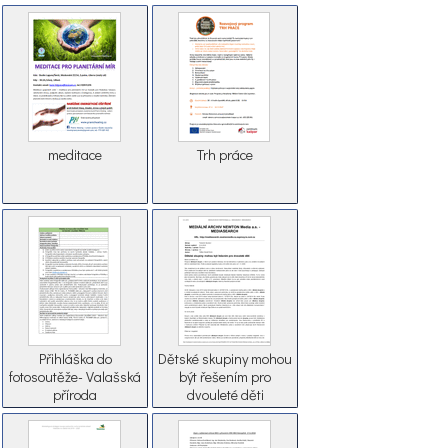
meditace
Trh práce
Přihláška do
Dětské skupiny mohou
fotosoutěže- Valašská
být řešením pro
příroda
dvouleté děti