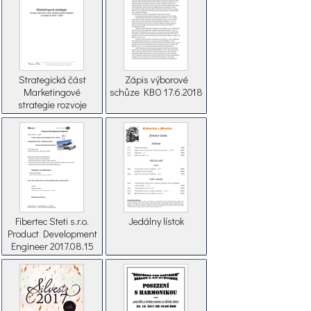
Strategická část
Zápis výborové
Marketingové
schůze KBO 17.6.2018
strategie rozvoje
cestovního ruchu TO
Valašsko na období
2019 2022
Fibertec Steti s.r.o.
Jedálny lístok
Product Development
Engineer 2017.08.15