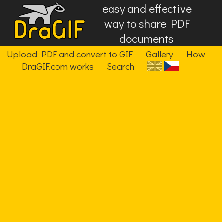
easy and effective
way to share PDF
documents
Upload PDF and convert to GIF
Gallery
How
DraGIF.com works
Search