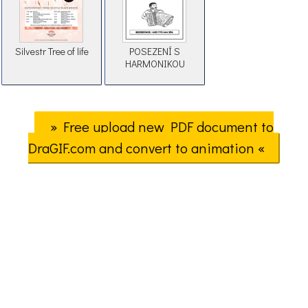
Silvestr Tree of life
POSEZENÍ S
HARMONIKOU
» Free upload new PDF document to
DraGIF.com and convert to animation «