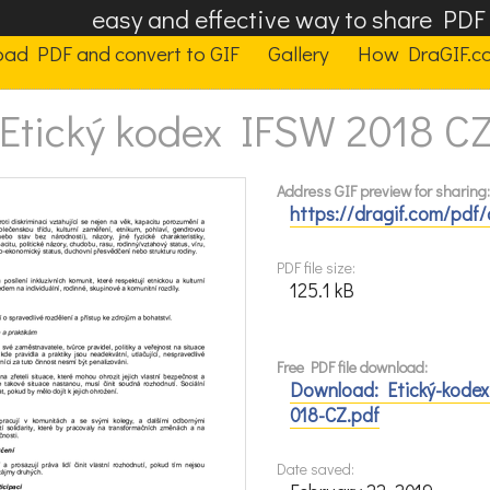
easy and effective way to share PD
oad PDF and convert to GIF
Gallery
How DraGIF.c
Etický kodex IFSW 2018 C
Address GIF preview for sharing:
https://dragif.com/pdf/
PDF file size:
125.1 kB
Free PDF file download:
Download: Etický-kodex
018-CZ.pdf
Date saved: