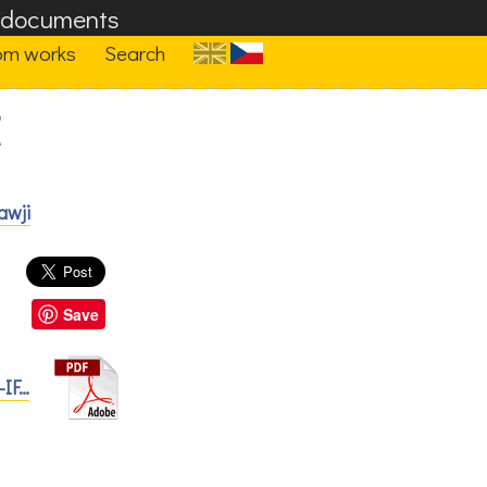
F documents
om works
Search
Z
awji
Save
-IF…