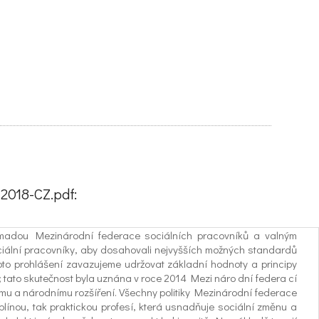
2018-CZ.pdf:
romadou Mezinárodní federace sociálních pracovníků a valným
ociální pracovníky, aby dosahovali nejvyšších možných standardů
hoto prohlášení zavazujeme udržovat základní hodnoty a principy
ů; tato skutečnost byla uznána v roce 2014 Mezi náro dní federa cí
nímu a národnímu rozšíření. Všechny politiky Mezinárodní federace
iplínou, tak praktickou profesí, která usnadňuje sociální změnu a