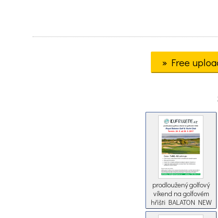
» Free uploa
prodloužený golfový
víkend na golfovém
hřišti BALATON NEW