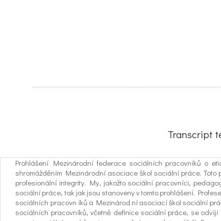
Transcript 
Prohlášení Mezinárodní federace sociálních pracovníků o et
shromážděním Mezinárodní asociace škol sociální práce. Toto pr
profesionální integrity. My, jakožto sociální pracovníci, peda
sociální práce, tak jak jsou stanoveny v tomto prohlášení. Profes
sociálních pracovn íků a Mezinárod ní asociací škol sociální prá
sociálních pracovníků, včetně definice sociální práce, se odvíjí