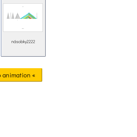
obsluznosti
Libereckeho kraje
násobky2222
o animation «