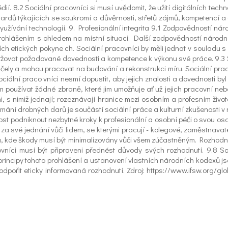
dií. 8.2 Sociální pracovníci si musí uvědomit, že užití digitálních te
rdů týkajících se soukromí a důvěrnosti, střetů zájmů, kompetencí a d
užívání technologií. 9. Profesionální integrita 9.1 Zodpovědností náro
prohlášením s ohledem na místní situaci. Další zodpovědností národní
 ích etických pokyne ch. Sociální pracovníci by měli jednat v souladu
ržovat požadované dovednosti a kompetence k výkonu své práce. 9.3 Soc
ely a mohou pracovat na budování a rekonstrukci míru. Sociální prac
ciální praco vníci nesmí dopustit, aby jejich znalosti a dovednosti by
m používat žádné zbraně, které jim umožňuje ať už jejich pracovní ne
, s nimiž jednají; rozeznávají hranice mezi osobním a profesním živ
ijímání drobných darů je součástí sociální práce a kulturní zkušenosti 
st podniknout nezbytné kroky k profesionální a osobní péči o svou os
 za své jednání vůči lidem, se kterými pracují - kolegové, zaměstnava
u, kde škody musí být minimalizovány vůči všem zúčastněným. Rozhodn
covníci musí být připraveni přednést důvody svých rozhodnutí. 9.8 S
principy tohoto prohlášení a ustanovení vlastních národních kodexů 
podpořit eticky informovaná rozhodnutí. Zdroj: https://www.ifsw.org/gl