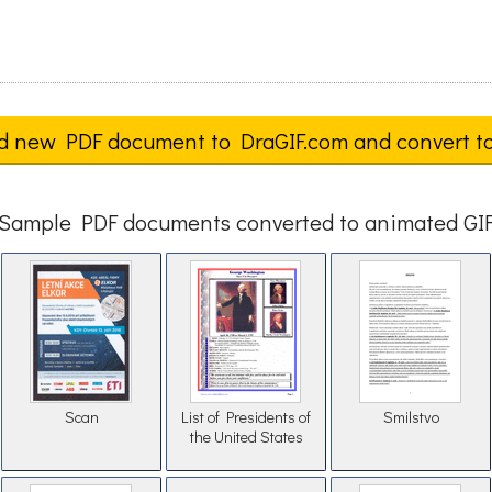
d new PDF document to DraGIF.com and convert t
Sample PDF documents converted to animated GI
Scan
List of Presidents of
Smilstvo
the United States