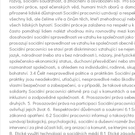
rozvoj, sociální soudržnost, a zmocnění a osvobození lidí. Pro soc
sociání práce, spol ečenských věd, humani tních oborů a domoro
přirozené lidské důstojnosti Sociální pracovníci uznávají a respek
všechny lidi, ale čelíme víře a činům těch, kteří znehodnocují n
všech lidských bytostí. Sociální práce je založena na respekt u k
často pomáhají lidem nalézt vhodnou míru rovnováhy mezi konku
dosahování sociální spravedlnosti ve vztahu ke společnosti jako ta
prosazují sociální spravedlnost ve vztahu ke společnosti obecně i 
Sociální pracovníci se staví proti diskriminaci vztahující se nej
jazyk, národnost (nebo sta v bez národnosti ), názory, jiné fyzick
společensko-ekonomický status, duchovní přesvědčení nebo struktur
rozmanitost společnosti, s ohledem na individuální, rodinné, sku
bohatství. 3.4 Čelit nespravedlivé politice a praktikám Sociální
praktiky jsou neadekvátní, utlačující, nespravedlivé nebo škodlivé
vlastní bezpečnost a zabezpečení, a v případě, že takové situace
solidarity Sociální pracovníci aktivně pra cují v komunitách a 
inkluzivní a zodpovědné společnosti. 4. Prosazování práva sebeur
druhých. 5. Prosazování práva na participaci Sociální pracovníci
ovlivňují jejich život. 6. Respektování důvěrnosti a soukromí 6.
zákonná opatření. 6.2 Sociální pracovníci informují o takovýchto 
uznávají biologický, psychologický, sociální a duševní rozměr živo
intervencí za plné účasti lidí, org anizací a komunit, se kterými soc
8. Etické využití technologií a sociálních médií 8.1 Etické zásady