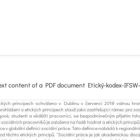
text content of a PDF document Etický-kodex-IFSW-
ických principech schváleno v Dublinu v červenci 2018 valnou h
ohlášení o etických principech slouží jako zastřešující rámec pro s
gogové, studenti a věděčtí pracovníci, se bezpodmínečným přijetím to
e sociálních pracovníků je založena na řadě hodnot a etických princip
ce v globální definici sociální práce. Tato definice nabádá k regionál
 od těchto etických principů. “Sociální práce je jak akademickou disc