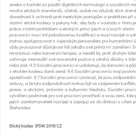
anebo o kontakt za použití digitálních technologií a sociálních mé
mnoha etických standardů, včetně, avšak ne výlučně, těch standa
dovednosti k ochraně proti neetickým postupům a praktikám při vy
vlastní etické kodexy a pokyny tak, aby byly v souladu s tímto 
práce o tomto prohlášení o etických princi pech a o svých vlastn
pracovníci musí mít požadovanou kvalifikaci a musí rozvíjet a ud
mohou spolupracovat s vojenským personálem pro humanitární úč
vždy prosazovat důstojnost lidí jakožto své primá rní zaměření. So
terorismus nebo konverzní terapie, a neměli by proti druhým lide
zahrnuje nezneužití své mocenské pozice a vztahů důvěry s lidmi
nebo zisk. 9.5 Sociální pracovníci si uvědomují, že darování a př
v etickém kodexu dané země. 9.6 Sociální pracovníci mají povinno
společnosti. 9.7 Sociální pracovníci uznávají, že jsou zodpovědni
úmluvy, a že tyto zodpovědnosti mohou být ve vzájemném konflikt
praxe, a etickými, právními a kulturními hledisky. Sociální pra
vytváření podmínek pro své pracovní prostředí a svou zemi, kde 
jejich zaměstnavatelé rozvíjejí a zapojují se do diskuzí s cílem 
Štefanides
Etický kodex IFSW 2018 CZ