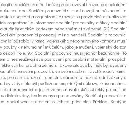
chnologií a sociálních médií může představovat hrozbu pro uplatnění
okumentace. Sociální pracovníci si musí osvojit nutné znalosti a
dních asociací a organizací je rozvíjet a pravidelně aktualizovat
ch organizací je informovat sociální pracovníky a školy sociální
 s aktuálním etickým kodexem nebo směrnicí své země. 9.2 Sociální
i ální pracovníci prosazují mí r a nenásilí. Sociální p racovníci
ovnící působící v rámci vojenského nebo mírového kontextu musí
l y použity k nehumá nní m účelům, jako je mučení, vojenský do zor,
bo osobní role. 9.4 Sociální pracovníci musí jednat bezúhonně. To
otem a nezneužívají své postavení pro osobní materiální prospěch
v některých kulturách a zemích. Takové situace by měly být uvedeny
obu ať už na svém pracovišti, ve svém osobním životě nebo v rámci
telé, profesní sdružení - a místní, národní a mezinárodní zákony a
utí by vždy měla být podložena empirickými důkazy, zkušenostmi z
ociální pracovníci a jejich zaměstnavatelské subjekty pracují na
jsou diskutovány, hodnoceny a prosazovány. Sociální pracovníci a
obal-social-work-statement-of-ethical-principles Překlad: Kristýna