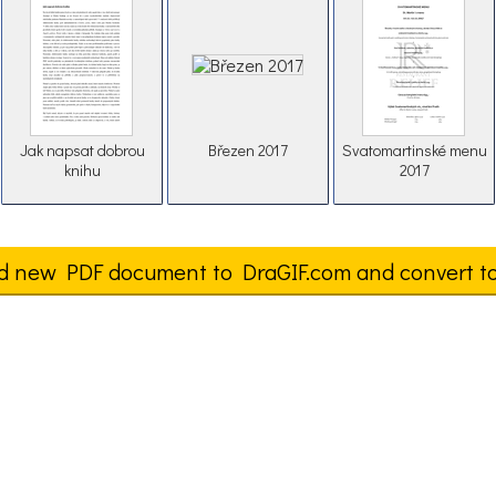
Jak napsat dobrou
Březen 2017
Svatomartinské menu
knihu
2017
d new PDF document to DraGIF.com and convert t