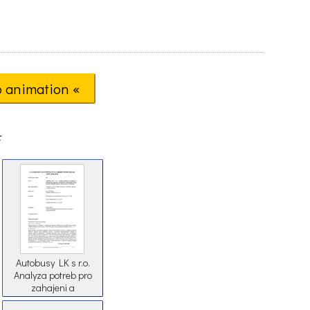
o animation «
F
Autobusy LK s r.o.
Analyza potreb pro
zahajeni a
zabezpeceni dopravni