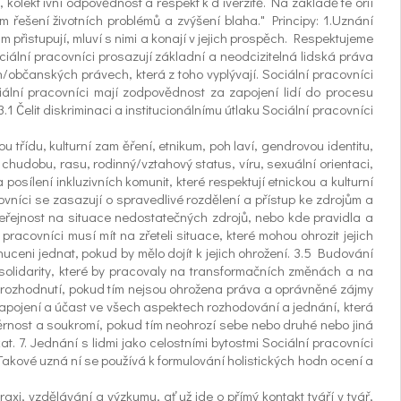
 kolekt ivní odpovědnost a respekt k d iverzitě. Na základě te orií
 řešení životních problémů a zvýšení blaha." Principy: 1.Uznání
m přistupují, mluví s nimi a konají v jejich prospěch. Respektujeme
ciální pracovníci prosazují základní a neodcizitelná lidská práva
ch/občanských právech, která z toho vyplývají. Sociální pracovníci
iální pracovníci mají zodpovědnost za zapojení lidí do procesu
1 Čelit diskriminaci a institucionálnímu útlaku Sociální pracovníci
 třídu, kulturní zam ěření, etnikum, poh laví, gendrovou identitu,
, chudobu, rasu, rodinný/vztahový status, víru, sexuální orientaci,
osílení inkluzivních komunit, které respektují etnickou a kulturní
ovníci se zasazují o spravedlivé rozdělení a přístup ke zdrojům a
a veřejnost na situace nedostatečných zdrojů, nebo kde pravidla a
 pracovníci musí mít na zřeteli situace, které mohou ohrozit jejich
uceni jednat, pokud by mělo dojít k jejich ohrožení. 3.5 Budování
í solidarity, které by pracovaly na transformačních změnách a na
tní rozhodnutí, pokud tím nejsou ohrožena práva a oprávněné zájmy
 zapojení a účast ve všech aspektech rozhodování a jednání, která
ěvěrnost a soukromí, pokud tím neohrozí sebe nebo druhé nebo jiná
t. 7. Jednání s lidmi jako celostními bytostmi Sociální pracovníci
. Takové uzná ní se používá k formulování holistických hodn ocení a
raxi, vzdělávání a výzkumu, ať už jde o přímý kontakt tváří v tvář,