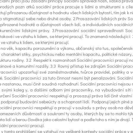
iální práci jsou zásadní principy sociální spravedl nosti, lidská práva,
dých pozn atků sociální práce pracuje s lidmi a strukturami s cílem
tují přirozenou důstojnost a hodnotu všech lidských bytostí, tím jak k ni
ebo stigmatizují sebe nebo druhé osoby. 2.Prosazování lidských práv So
 přirozené hodnotě a důstojnosti všech lidí, a individuálních sociální
renčními lidskými právy. 3.Prosazování sociální spravedlnosti Soc
kové i ve vztahu k lidem, se kterými pracují. To znamená následující: 3.
ve vztahu k lidem, se kterými pracují.
en na věk, kapacitu porozumění a výkonu, občanský sta tus, společenskou
é charakteri stiky, psychickou nebo mentální kapacitu, politické názory
u rodiny. 3.2 Respekt k rozmanitosti Sociální pracovníci pracují na p
pinové a komunitní rozdíly. 3.3 Rovný přístup ke zdrojům Sociální prac
 pracovníci upozorňují své zaměstnavatele, tvůrce pravidel, politiky 
. Sociální pracovníci za tuto činnost nesmí být penalizováni. Sociální
 nastanou, musí činit soudná rozhodnutí. Sociální pracovníci nejsou n
se svými koleg y, a dalšími odborn ými pracovníky, na vybudování sít
čení Sociální pracovníci respektují a prosazují práva lidí činit vlas
 podporují budování sebeúcty a schopností lidí. Podporují jejich plné
1 Sociální pracovníci respektují a pracují v souladu s právy osob na d
omezeních důvěrnosti a soukromí ty osoby, kterých by se to mohlo týka
ta lidí a berou člověka jako celostní bytost a podle toho s ním je dnají
iální pracovníci pracují.
 v tomto prohlášení se vztahují na veškeré kontexty sociální práce v p