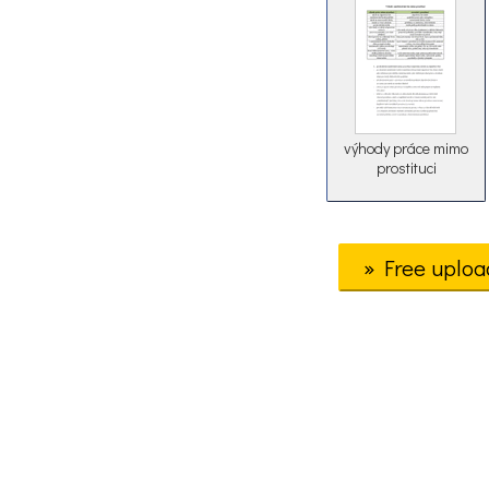
výhody práce mimo
prostituci
» Free uploa