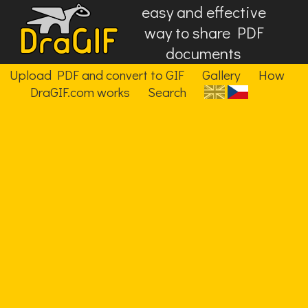
easy and effective
way to share PDF
documents
Upload PDF and convert to GIF
Gallery
How
DraGIF.com works
Search