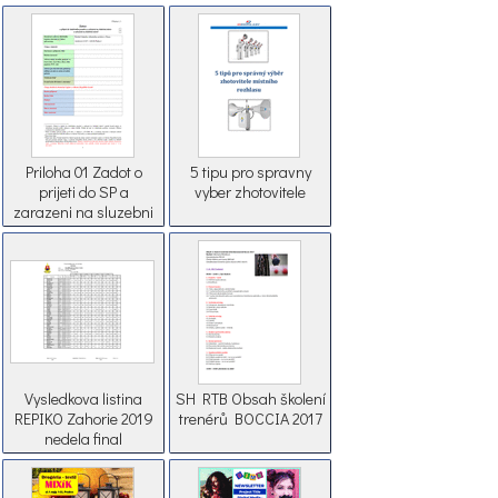
Priloha 01 Zadot o
5 tipu pro spravny
prijeti do SP a
vyber zhotovitele
zarazeni na sluzebni
misto
Vysledkova listina
SH RTB Obsah školení
REPIKO Zahorie 2019
trenérů BOCCIA 2017
nedela final