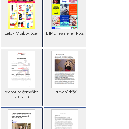
Leták Mixik október
DIME newsletter No 2
propozice černošice
Jak voní déšť
2018 FB