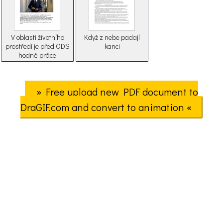
V oblasti životního
Když z nebe padají
prostředí je před ODS
kanci
hodně práce
» Free upload new PDF document to
DraGIF.com and convert to animation «