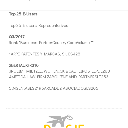
Top 25 E-Users
Top 25 E-users Representatives
Q3/2017
Rank *Business PartnerCountry CodeVolume **
1ARPE PATENTES Y MARCAS, S.L.ES428
2BERTAUXFR310
3ROLIM, MIETZEL, WOHLNICK & CALHEIROS LLPDE288
4METIDA LAW FIRM ZABOLIENE AND PARTNERSLT253
5INGENIASES2196ARCADE & ASOCIADOSES205
7AL & PARTNERS S.R.L.IT191
8GEVERSBE186
9STOBBSGB17810CLARKE, MODET Y CIA. S.L.ES167