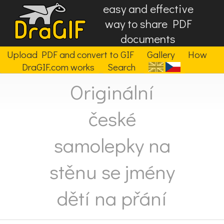
easy and effective
way to share PDF
documents
Upload PDF and convert to GIF
Gallery
How
DraGIF.com works
Search
Originální
české
samolepky na
stěnu se jmény
dětí na přání