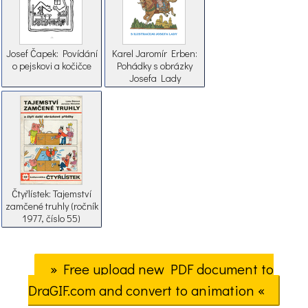
Josef Čapek: Povídání
Karel Jaromír Erben:
o pejskovi a kočičce
Pohádky s obrázky
Josefa Lady
Čtyřlístek: Tajemství
zamčené truhly (ročník
1977, číslo 55)
» Free upload new PDF document to
DraGIF.com and convert to animation «