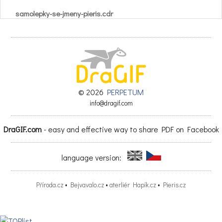
samolepky-se-jmeny-pieris.cdr
© 2026
PERPETUM
info@dragif.com
DraGIF.com
- easy and effective way to share PDF on Facebook
language version:
Příroda.cz
•
Bejvavalo.cz
•
aterliér Hapík.cz
•
Pieris.cz