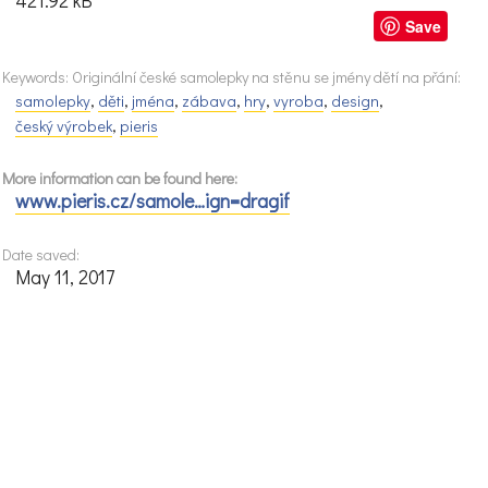
421.92 kB
Save
Keywords: Originální české samolepky na stěnu se jmény dětí na přání:
samolepky
,
děti
,
jména
,
zábava
,
hry
,
vyroba
,
design
,
český výrobek
,
pieris
More information can be found here:
www.pieris.cz/samole…ign=dragif
Date saved:
May 11, 2017