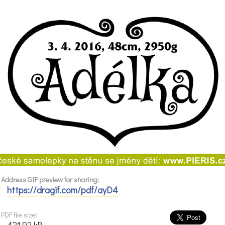
Address GIF preview for sharing:
https://dragif.com/pdf/ayD4
PDF file size: