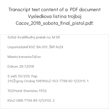
Transcript text content of a PDF document
Vysledkova listina trojboj
Cacov_2018_sobota_final_pistol.pdf:
Súťaž :Kvalifikaťný pretek na M SR
Usporiadateľ:KVZ BA 001, ŠKP ALEX
Miesto konania:ľáčov
Dátum: 28.7.2018
S zelS 50/20S Pap
210Žigray Ondrej 1981KVvZ-103-TT98 90 123311I. 1
502Hutár Stanislav 1952
KVvZ-088-TT96 89 125310I. 2