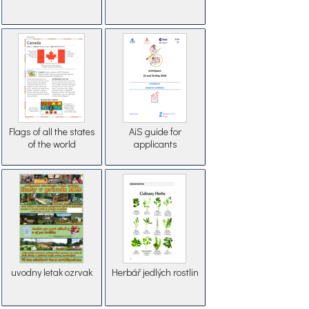
Flags of all the states
AiS guide for
of the world
applicants
uvodny letak ozrvak
Herbář jedlých rostlin