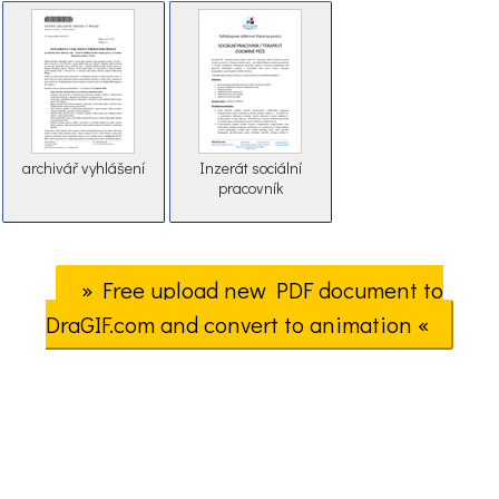
archivář vyhlášení
Inzerát sociální
pracovník
» Free upload new PDF document to
DraGIF.com and convert to animation «