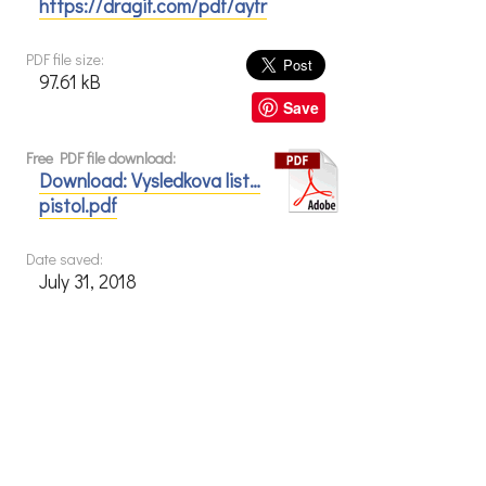
https://dragif.com/pdf/ayfr
PDF file size:
97.61 kB
Save
Free PDF file download:
Download: Vysledkova list…
pistol.pdf
Date saved:
July 31, 2018